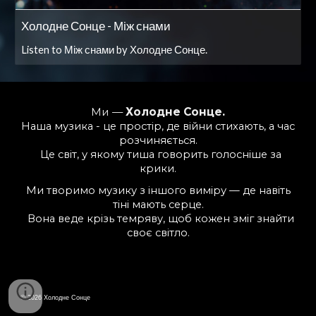
Холодне Сонце - Між снами
Listen to Між снами by Холодне Сонце.
Ми —
Холодне Сонце.
Наша музика - це простір, де війни стихають, а час
розчиняється.
Це світ, у якому тиша говорить голосніше за
крики.
Ми творимо музику з іншого виміру — де навіть
тіні мають серце.
Вона веде крізь темряву, щоб кожен зміг знайти
своє світло.
© 2026 Холодне Сонце